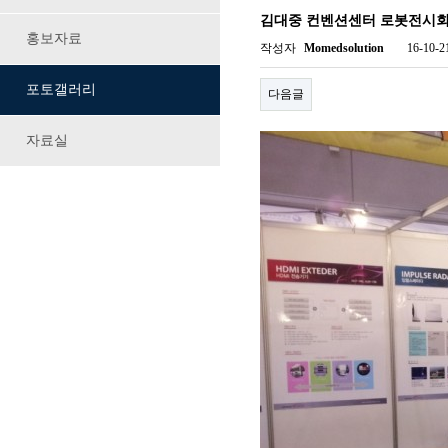
김대중 컨벤션센터 로봇전시회
홍보자료
작성자
Momedsolution
16-10-2
포토갤러리
다음글
자료실